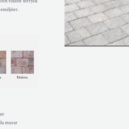
och tidlöst uttryck
emiljöer.
ur
gda murar