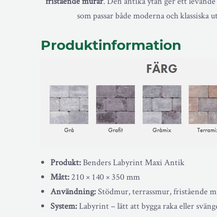
fristående murar
. Den antika ytan ger ett levande 
som passar både moderna och klassiska ut
Produktinformation
Produkt:
Benders Labyrint Maxi Antik
Mått:
210 × 140 × 350 mm
Användning:
Stödmur, terrassmur, fristående m
System:
Labyrint – lätt att bygga raka eller svän