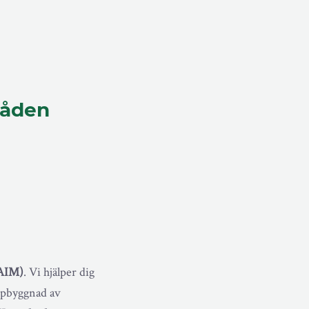
råden
(AIM)
. Vi hjälper dig
uppbyggnad av