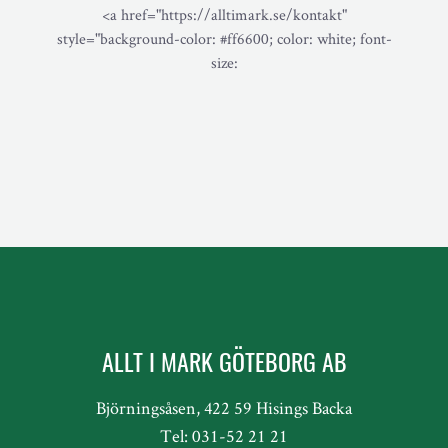
<a href="https://alltimark.se/kontakt"
style="background-color: #ff6600; color: white; font-
size:
ALLT I MARK GÖTEBORG AB
Björningsåsen, 422 59 Hisings Backa
Tel: 031-52 21 21